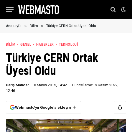
»
»
Anasayfa
Bilim
Türkiye CERN Ortak Üyesi Oldu
BILIM
GENEL
HABERLER
TEKNOLOJI
Türkiye CERN Ortak
Üyesi Oldu
Barış Mancar
8 Mayıs 2015, 14:42
Güncelleme:
9 Kasım 2022,
12:46
Webmasto'yu Google'a ekleyin