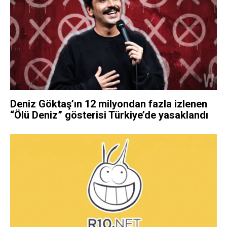
Deniz Göktaş’ın 12 milyondan fazla izlenen
“Ölü Deniz” gösterisi Türkiye’de yasaklandı