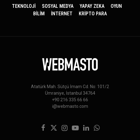
TEKNOLOJİ
SOSYAL MEDYA
YAPAY ZEKA
OYUN
BİLİM
İNTERNET
KRİPTO PARA
Atatürk Mah. Sütçü İmam Cd. No: 101/2
Ümraniye, İstanbul 34764
+90 216 335 66 66
i@webmasto.com
Facebook
X
Instagram
YouTube
LinkedIn
WhatsApp
(Twitter)