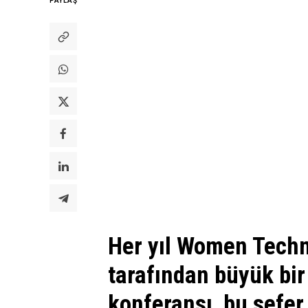
PAYLAŞ
Her yıl Women Techm
tarafından büyük bi
konferansı, bu sefer 