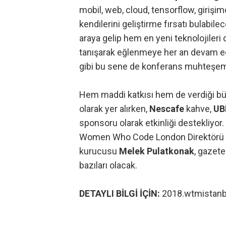
mobil, web, cloud, tensorflow, girişimcil
kendilerini geliştirme fırsatı bulabilec
araya gelip hem en yeni teknolojileri
tanışarak eğlenmeye her an devam ede
gibi bu sene de konferans muhteşem b
Hem maddi katkısı hem de verdiği b
olarak yer alırken,
Nescafe
kahve,
UB
sponsoru olarak etkinliği destekliyor.
Women Who Code London Direktörü
kurucusu
Melek Pulatkonak
, gazet
bazıları olacak.
DETAYLI BİLGİ İÇİN:
2018.wtmistan