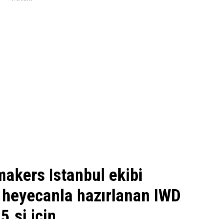
akers Istanbul ekibi
r heyecanla hazırlanan IWD
5.si için