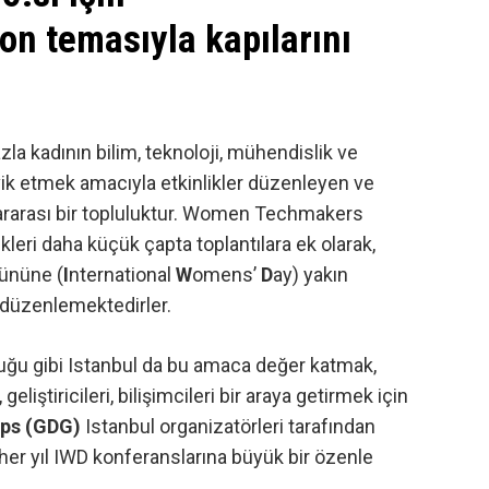
n temasıyla kapılarını
zla kadının bilim, teknoloji, mühendislik ve
vik etmek amacıyla etkinlikler düzenleyen ve
ararası bir topluluktur. Women Techmakers
tikleri daha küçük çapta toplantılara ek olarak,
Gününe (
I
nternational
W
omens’
D
ay) yakın
 düzenlemektedirler.
uğu gibi Istanbul da bu amaca değer katmak,
geliştiricileri, bilişimcileri bir araya getirmek için
ups (GDG)
Istanbul organizatörleri tarafından
 her yıl IWD konferanslarına büyük bir özenle