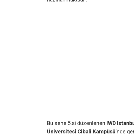
Bu sene 5.si düzenlenen
IWD Istanb
Üniversitesi Cibali Kampüsü
‘nde ge