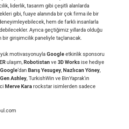
ik, liderlik, tasarım gibi çeşitli alanlarda
ekleri gibi, fuaye alanında bir çok firma ile bir
 deneyimleyebilecek, hem de farklı insanlarla
bilecekler. Ayrıca geçtiğimiz yıllarda olduğu
ir girişimcilik paneliyle taçlanacak.
üyük motivasyonuyla
Google
etkinlik sponsoru
ER
ulaşım,
Robotistan
ve
3D Works
ise hediye
Google
‘dan
Barış Yesugey
,
Nazlıcan Yöney
,
Gen Ashley
, TurkishWin ve BinYaprak’ın
eci
Merve Kara
rockstar isimlerden sadece
bul.com