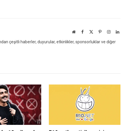
Website
Facebook
X
Pinterest
Instagram
Linked
(Twitter)
an çeşitli haberler, duyurular, etkinlikler, sponsorluklar ve diğer