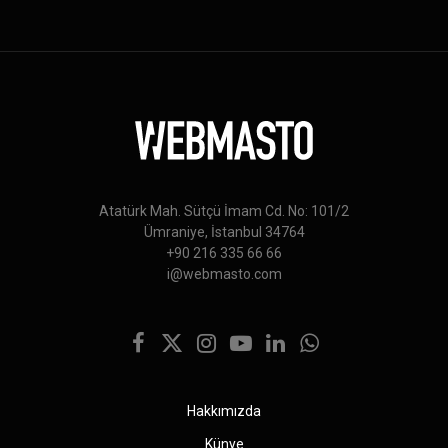
Atatürk Mah. Sütçü İmam Cd. No: 101/2
Ümraniye, İstanbul 34764
+90 216 335 66 66
i@webmasto.com
Facebook
X
Instagram
YouTube
LinkedIn
WhatsApp
(Twitter)
Hakkımızda
Künye