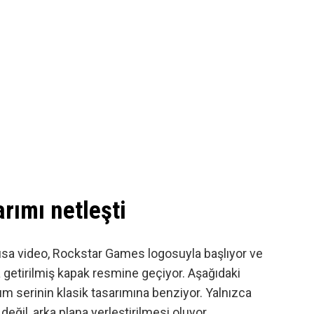
rımı netleşti
ısa video
, Rockstar Games logosuyla başlıyor ve
 getirilmiş kapak resmine geçiyor. Aşağıdaki
ım serinin klasik tasarımına benziyor. Yalnızca
eğil, arka plana yerleştirilmesi oluyor.