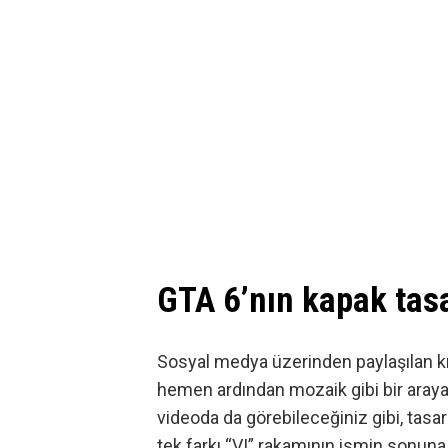
GTA 6’nın kapak tasa
Sosyal medya üzerinden paylaşılan k
hemen ardından mozaik gibi bir araya
videoda da görebileceğiniz gibi, tasar
tek farkı “VI” rakamının ismin sonuna d