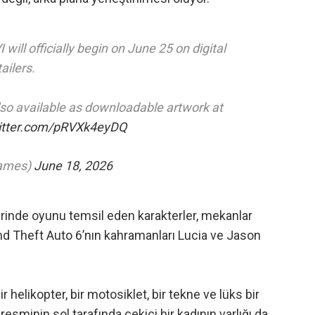
will officially begin on June 25 on digital
ailers.
also available as downloadable artwork at
witter.com/pRVXk4eyDQ
Games)
June 18, 2026
erinde oyunu temsil eden karakterler, mekanlar
and Theft Auto 6’nın kahramanları Lucia ve Jason
r helikopter, bir motosiklet, bir tekne ve lüks bir
resminin sol tarafında çekici bir kadının varlığı da