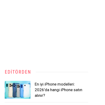
EDITÖRDEN
En iyi iPhone modelleri:
2026’da hangi iPhone satın
alınır?