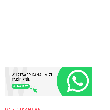
ÖNE ÇIKANLAR