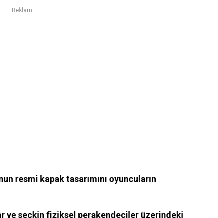
Reklam
un resmi kapak tasarımını oyuncuların
ar ve seçkin fiziksel perakendeciler üzerindeki