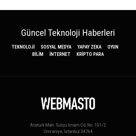
Güncel Teknoloji Haberleri
TEKNOLOJİ
SOSYAL MEDYA
YAPAY ZEKA
OYUN
BİLİM
İNTERNET
KRİPTO PARA
Atatürk Mah. Sütçü İmam Cd. No: 101/2
Ümraniye, İstanbul 34764