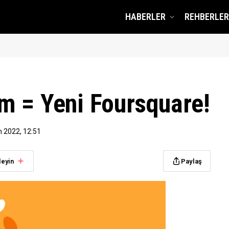
HABERLER
REHBERLER
m = Yeni Foursquare!
m 2022, 12:51
leyin
Paylaş