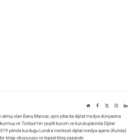
Website
Facebook
X
Instagram
Linked
(Twitter)
ni almış olan Barış Mancar, aynı yıllarda dijital medya dünyasına
urmuş ve Türkiye'nin çeşitli kurum ve kuruluşlarında Dijital
019 yılında kurduğu Londra merkezli dijital medya ajansı (Kutola)
bir kitap okuyucusu ve kişisel blog yazarıdır.