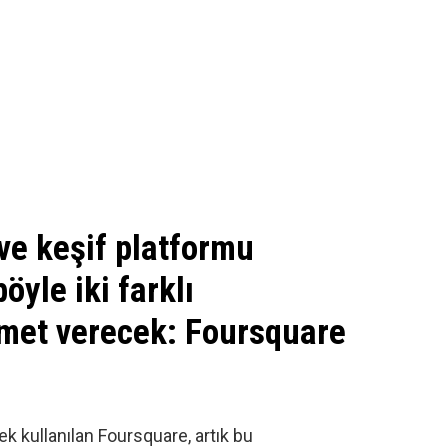
 ve keşif platformu
yle iki farklı
met verecek: Foursquare
k kullanılan
Foursquare
, artık bu