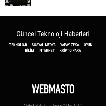
Güncel Teknoloji Haberleri
TEKNOLOJİ
SOSYAL MEDYA
YAPAY ZEKA
OYUN
BİLİM
İNTERNET
KRİPTO PARA
Atatürk Mah. Sütçü İmam Cd. No: 101/2