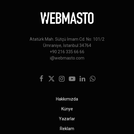
Atatürk Mah. Sütçü İmam Cd. No: 101/2
Ümraniye, İstanbul 34764
+90 216 335 66 66
i@webmasto.com
Facebook
X
Instagram
YouTube
LinkedIn
WhatsApp
(Twitter)
Hakkımızda
Künye
Yazarlar
Reklam