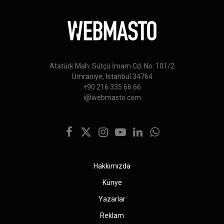
Atatürk Mah. Sütçü İmam Cd. No: 101/2
Ümraniye, İstanbul 34764
+90 216 335 66 66
i@webmasto.com
Facebook
X
Instagram
YouTube
LinkedIn
WhatsApp
(Twitter)
Hakkımızda
Künye
Yazarlar
Reklam