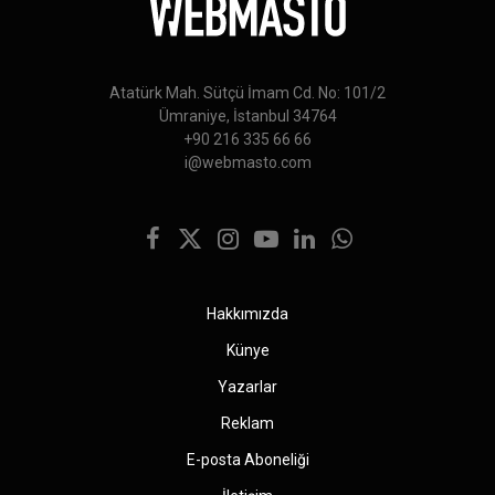
Atatürk Mah. Sütçü İmam Cd. No: 101/2
Ümraniye, İstanbul 34764
+90 216 335 66 66
i@webmasto.com
Facebook
X
Instagram
YouTube
LinkedIn
WhatsApp
(Twitter)
Hakkımızda
Künye
Yazarlar
Reklam
E-posta Aboneliği