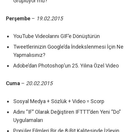
Grupluyor mu?
Perşembe
–
19.02
.2015
YouTube Videolarını GIF’e Dönüştürün
Tweetlerinizin Google’da İndekslenmesi İçin Ne
Yapmalısınız?
Adobe’dan Photoshop’un 25. Yılına Özel Video
Cuma
–
20.02
.2015
Sosyal Medya + Sözlük + Video = Scorp
Adını “IF” Olarak Değiştiren IFTTT’den Yeni “Do”
Uygulamaları
Popüler Filmleri Bir de 8-Bit Kalitesinde İzleyin