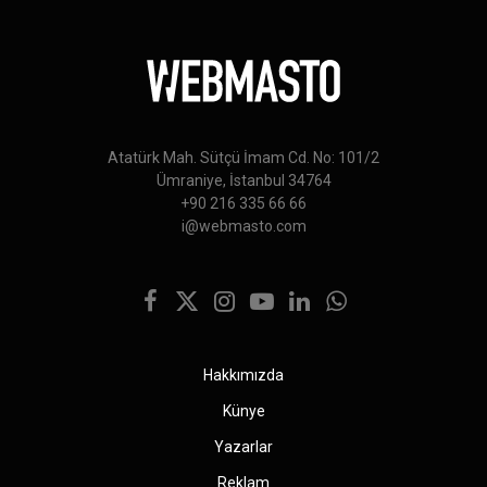
Atatürk Mah. Sütçü İmam Cd. No: 101/2
Ümraniye, İstanbul 34764
+90 216 335 66 66
i@webmasto.com
Facebook
X
Instagram
YouTube
LinkedIn
WhatsApp
(Twitter)
Hakkımızda
Künye
Yazarlar
Reklam