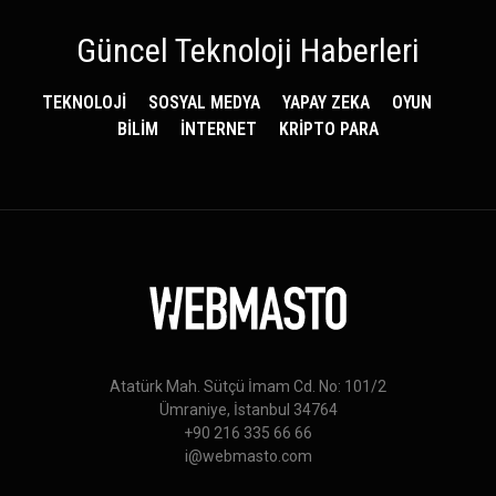
Güncel Teknoloji Haberleri
TEKNOLOJİ
SOSYAL MEDYA
YAPAY ZEKA
OYUN
BİLİM
İNTERNET
KRİPTO PARA
Atatürk Mah. Sütçü İmam Cd. No: 101/2
Ümraniye, İstanbul 34764
+90 216 335 66 66
i@webmasto.com