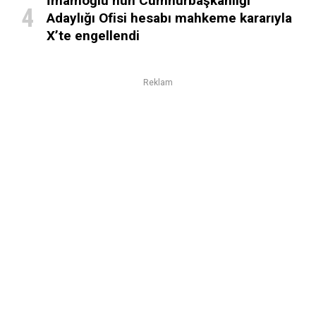
İmamoğlu’nun Cumhurbaşkanlığı
Adaylığı Ofisi hesabı mahkeme kararıyla
X’te engellendi
Reklam