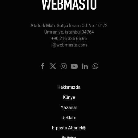
Atatürk Mah. Sütçü İmam Cd. No: 101/2
Ümraniye, İstanbul 34764
+90 216 335 66 66
i@webmasto.com
Facebook
X
Instagram
YouTube
LinkedIn
WhatsApp
(Twitter)
Hakkımızda
Künye
Yazarlar
Reklam
E-posta Aboneliği