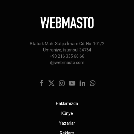
Atatürk Mah. Sütçü İmam Cd. No: 101/2
Ümraniye, İstanbul 34764
+90 216 335 66 66
i@webmasto.com
Facebook
X
Instagram
YouTube
LinkedIn
WhatsApp
(Twitter)
Hakkımızda
Künye
Yazarlar
Reklam