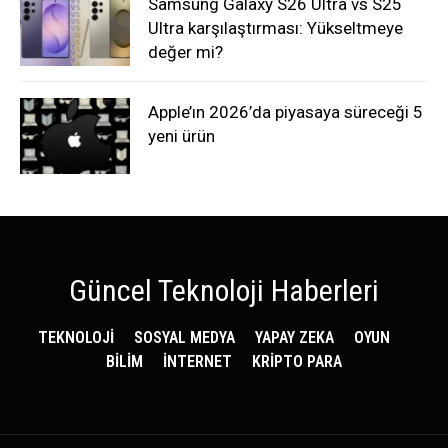
Samsung Galaxy S26 Ultra vs S25
Ultra karşılaştırması: Yükseltmeye
değer mi?
Apple’ın 2026’da piyasaya süreceği 5
yeni ürün
Güncel Teknoloji Haberleri
TEKNOLOJİ
SOSYAL MEDYA
YAPAY ZEKA
OYUN
BİLİM
İNTERNET
KRİPTO PARA