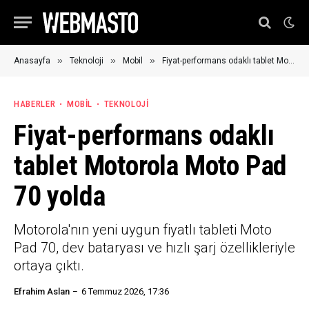
»
»
»
Anasayfa
Teknoloji
Mobil
Fiyat-performans odaklı tablet Motorola Moto Pad 70 yolda
HABERLER
MOBIL
TEKNOLOJI
Fiyat-performans odaklı
tablet Motorola Moto Pad
70 yolda
Motorola'nın yeni uygun fiyatlı tableti Moto
Pad 70, dev bataryası ve hızlı şarj özellikleriyle
ortaya çıktı.
Efrahim Aslan
6 Temmuz 2026, 17:36