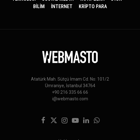
BİLİM
İNTERNET
KRİPTO PARA
Atatürk Mah. Sütçü İmam Cd. No: 101/2
Ümraniye, İstanbul 34764
+90 216 335 66 66
i@webmasto.com
Facebook
X
Instagram
YouTube
LinkedIn
WhatsApp
(Twitter)