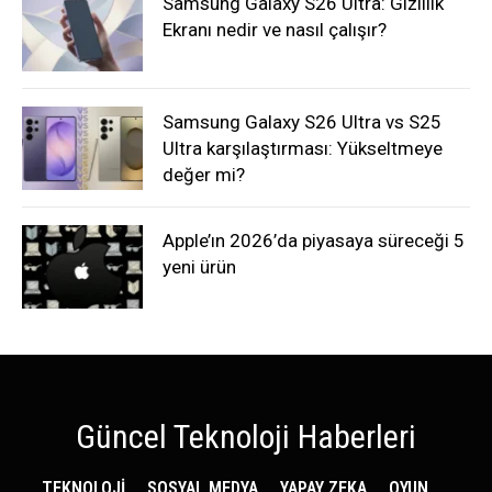
Samsung Galaxy S26 Ultra: Gizlilik
Ekranı nedir ve nasıl çalışır?
Samsung Galaxy S26 Ultra vs S25
Ultra karşılaştırması: Yükseltmeye
değer mi?
Apple’ın 2026’da piyasaya süreceği 5
yeni ürün
Güncel Teknoloji Haberleri
TEKNOLOJİ
SOSYAL MEDYA
YAPAY ZEKA
OYUN