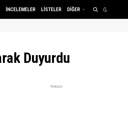
İNCELEMELER
LISTELER
DIĞER
arak Duyurdu
Reklam