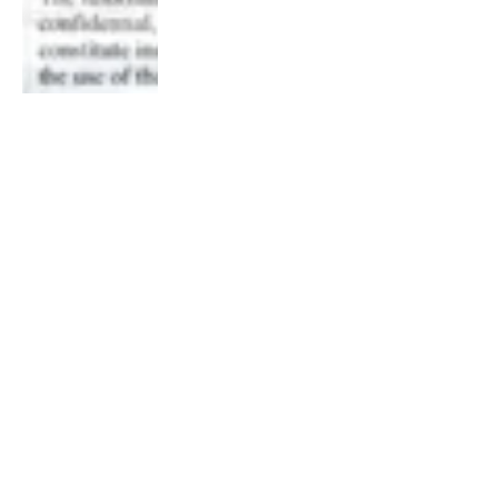
Efrahim Aslan
31 Ocak 2026, 15:50
Jeffrey Epstein’ın 2013’te Xbox
Live’dan yasaklandığı ortaya
çıktı