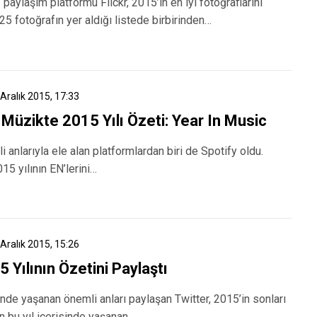
paylaşım platformu Flickr, 2015’in en iyi fotoğraflarını
25 fotoğrafın yer aldığı listede birbirinden…
 Aralık 2015, 17:33
 Müzikte 2015 Yılı Özeti: Year In Music
i anlarıyla ele alan platformlardan biri de Spotify oldu.
015 yılının EN’lerini…
 Aralık 2015, 15:26
 Yılının Özetini Paylaştı
isinde yaşanan önemli anları paylaşan Twitter, 2015’in sonları
n bu yıl içerisinde yaşanan…