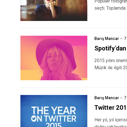
Popüler fotoğraf 
seçti. Toplamda 
Barış Mancar
7
Spotify’dan
2015 yılını öneml
Müzik ile ilgili 2
Barış Mancar
7
Twitter 2015
Her yıl, yıl içer
doğru yaklaşırke