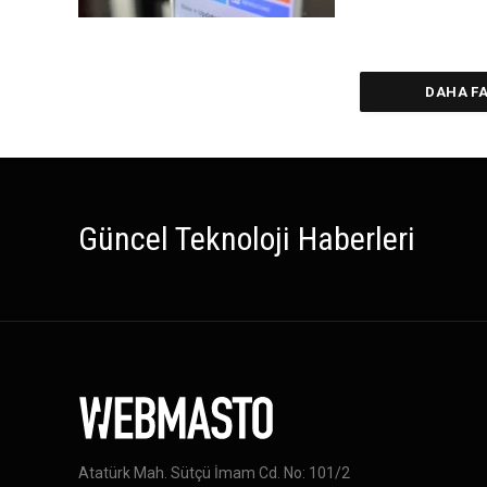
DAHA F
Güncel Teknoloji Haberleri
Atatürk Mah. Sütçü İmam Cd. No: 101/2