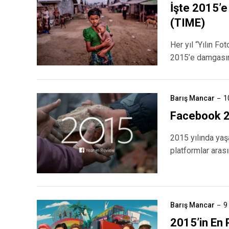
İşte 2015’e
(TIME)
Her yıl “Yılın Fo
2015’e damgasını
Barış Mancar
1
Facebook 20
2015 yılında yaşa
platformlar aras
Barış Mancar
9
2015’in En 