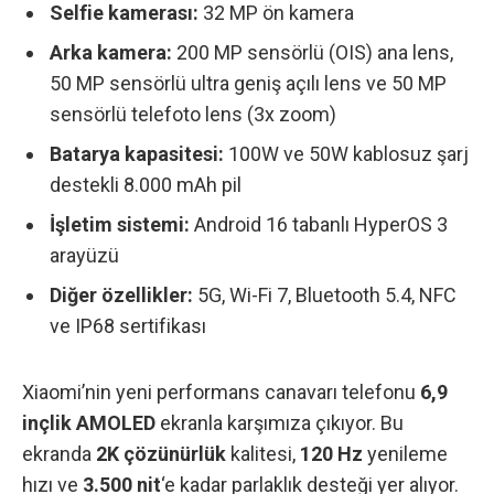
Selfie kamerası:
32 MP ön kamera
Arka kamera:
200 MP sensörlü (OIS) ana lens,
50 MP sensörlü ultra geniş açılı lens ve
50 MP
sensörlü telefoto lens (3x zoom)
Batarya kapasitesi:
100W ve 50W kablosuz şarj
destekli 8.000 mAh pil
İşletim sistemi:
Android 16 tabanlı HyperOS 3
arayüzü
Diğer özellikler:
5G, Wi-Fi 7, Bluetooth 5.4, NFC
ve
IP68 sertifikası
Xiaomi’nin yeni performans canavarı telefonu
6,9
inçlik AMOLED
ekranla karşımıza çıkıyor. Bu
ekranda
2K çözünürlük
kalitesi,
120 Hz
yenileme
hızı ve
3.500 nit
‘e kadar parlaklık desteği yer alıyor.