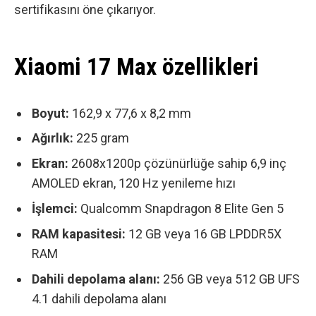
sertifikasını öne çıkarıyor.
Xiaomi 17 Max özellikleri
Boyut:
162,9 x 77,6 x 8,2 mm
Ağırlık:
225 gram
Ekran:
2608x1200p çözünürlüğe sahip 6,9 inç
AMOLED ekran,
120 Hz yenileme hızı
İşlemci:
Qualcomm Snapdragon 8 Elite Gen 5
RAM kapasitesi:
12 GB veya 16 GB LPDDR5X
RAM
Dahili depolama alanı:
256 GB veya 512 GB UFS
4.1 dahili depolama alanı