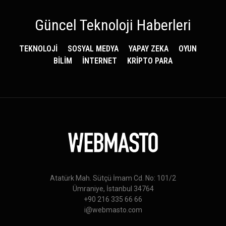
Güncel Teknoloji Haberleri
TEKNOLOJİ
SOSYAL MEDYA
YAPAY ZEKA
OYUN
BİLİM
İNTERNET
KRİPTO PARA
Atatürk Mah. Sütçü İmam Cd. No: 101/2
Ümraniye, İstanbul 34764
+90 216 335 66 66
i@webmasto.com