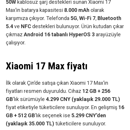
50W
kablosuz şarj destekleri sunan Xiaomi 17
Max’in batarya kapasitesi
8.000 mAh
olarak
karşımıza çıkıyor. Telefonda
5G
,
Wi-Fi 7
,
Bluetooth
5.4
ve
NFC
destekleri bulunuyor. Ürün kutudan çıkar
çıkmaz
Android 16 tabanlı HyperOS 3
arayüzüyle
çalışıyor.
Xiaomi 17 Max fiyatı
İlk olarak Çin’de satışa çıkan Xiaomi 17 Max’in
fiyatları resmen duyuruldu. Cihaz
12 GB + 256
GB
‘lık sürümüyle
4.299 CNY (yaklaşık 29.000 TL)
fiyat etiketiyle tüketicilere sunuluyor. En gelişmiş
16
GB + 512 GB
‘lık seçenek ise
5.299 CNY’den
(yaklaşık 35.000 TL)
tüketicilere sunuluyor.