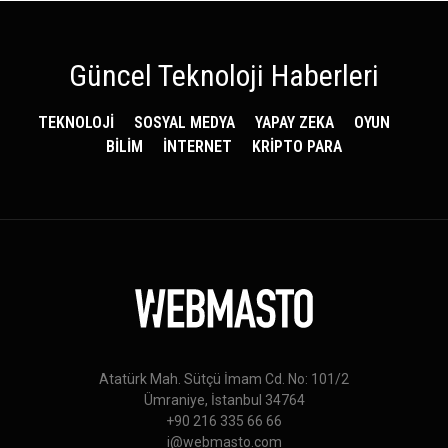
Güncel Teknoloji Haberleri
TEKNOLOJİ
SOSYAL MEDYA
YAPAY ZEKA
OYUN
BİLİM
İNTERNET
KRİPTO PARA
Atatürk Mah. Sütçü İmam Cd. No: 101/2
Ümraniye, İstanbul 34764
+90 216 335 66 66
i@webmasto.com