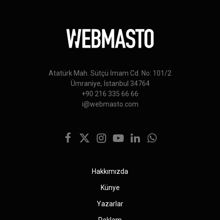
Atatürk Mah. Sütçü İmam Cd. No: 101/2
Ümraniye, İstanbul 34764
+90 216 335 66 66
i@webmasto.com
Facebook
X
Instagram
YouTube
LinkedIn
WhatsApp
(Twitter)
Hakkımızda
Künye
Yazarlar
Reklam