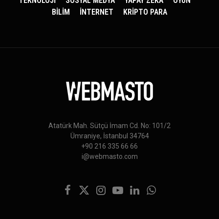
TEKNOLOJİ
SOSYAL MEDYA
YAPAY ZEKA
OYUN
BİLİM
İNTERNET
KRİPTO PARA
Atatürk Mah. Sütçü İmam Cd. No: 101/2
Ümraniye, İstanbul 34764
+90 216 335 66 66
i@webmasto.com
Facebook
X
Instagram
YouTube
LinkedIn
WhatsApp
(Twitter)