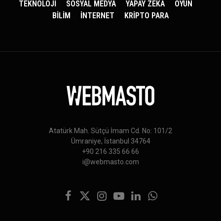
TEKNOLOJİ
SOSYAL MEDYA
YAPAY ZEKA
OYUN
BİLİM
İNTERNET
KRİPTO PARA
Atatürk Mah. Sütçü İmam Cd. No: 101/2
Ümraniye, İstanbul 34764
+90 216 335 66 66
i@webmasto.com
Facebook
X
Instagram
YouTube
LinkedIn
WhatsApp
(Twitter)