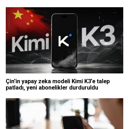
Çin’in yapay zeka modeli Kimi K3’e talep
patladı, yeni abonelikler durduruldu