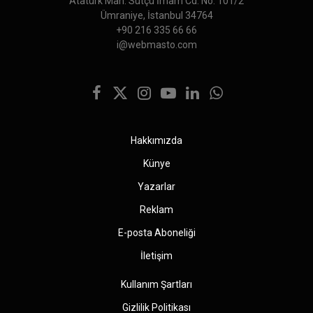
Atatürk Mah. Sütçü İmam Cd. No: 101/2
Ümraniye, İstanbul 34764
+90 216 335 66 66
i@webmasto.com
Facebook
X
Instagram
YouTube
LinkedIn
WhatsApp
(Twitter)
Hakkımızda
Künye
Yazarlar
Reklam
E-posta Aboneliği
İletişim
Kullanım Şartları
Gizlilik Politikası