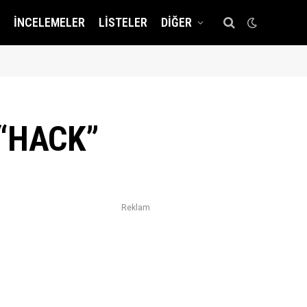
İNCELEMELER
LISTELER
DIĞER
 “HACK”
Reklam