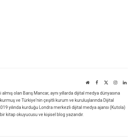
Website
Facebook
X
Instagram
Linked
(Twitter)
ni almış olan Barış Mancar, aynı yıllarda dijital medya dünyasına
urmuş ve Türkiye'nin çeşitli kurum ve kuruluşlarında Dijital
019 yılında kurduğu Londra merkezli dijital medya ajansı (Kutola)
bir kitap okuyucusu ve kişisel blog yazarıdır.