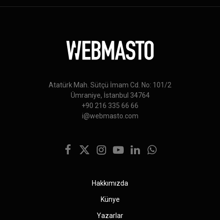
Atatürk Mah. Sütçü İmam Cd. No: 101/2
Ümraniye, İstanbul 34764
+90 216 335 66 66
i@webmasto.com
Facebook
X
Instagram
YouTube
LinkedIn
WhatsApp
(Twitter)
Hakkımızda
Künye
Yazarlar