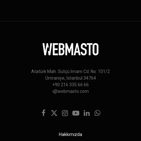
Atatürk Mah. Sütçü İmam Cd. No: 101/2
Ümraniye, İstanbul 34764
+90 216 335 66 66
i@webmasto.com
Facebook
X
Instagram
YouTube
LinkedIn
WhatsApp
(Twitter)
Hakkımızda