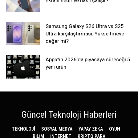
Ekranı nedir ve nasıl çalışır?
Samsung Galaxy S26 Ultra vs S25
Ultra karşılaştırması: Yükseltmeye
değer mi?
Apple’ın 2026’da piyasaya süreceği 5
yeni ürün
Güncel Teknoloji Haberleri
TEKNOLOJİ
SOSYAL MEDYA
YAPAY ZEKA
OYUN
BİLİM
İNTERNET
KRİPTO PARA