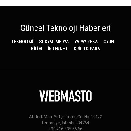
Güncel Teknoloji Haberleri
TEKNOLOJİ
SOSYAL MEDYA
YAPAY ZEKA
OYUN
BİLİM
İNTERNET
KRİPTO PARA
Atatürk Mah. Sütçü İmam Cd. No: 101/2
Ümraniye, İstanbul 34764
+90 216 335 66 66