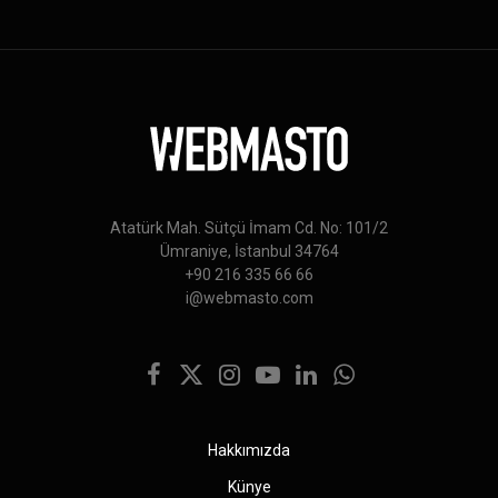
Atatürk Mah. Sütçü İmam Cd. No: 101/2
Ümraniye, İstanbul 34764
+90 216 335 66 66
i@webmasto.com
Facebook
X
Instagram
YouTube
LinkedIn
WhatsApp
(Twitter)
Hakkımızda
Künye