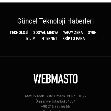
Güncel Teknoloji Haberleri
TEKNOLOJİ
SOSYAL MEDYA
YAPAY ZEKA
OYUN
BİLİM
İNTERNET
KRİPTO PARA
Atatürk Mah. Sütçü İmam Cd. No: 101/2
Ümraniye, İstanbul 34764
+90 216 335 66 66