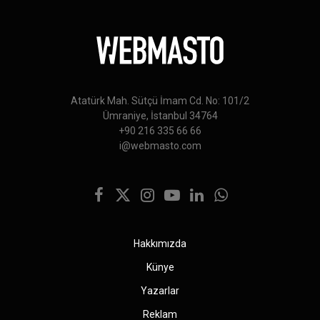
Atatürk Mah. Sütçü İmam Cd. No: 101/2
Ümraniye, İstanbul 34764
+90 216 335 66 66
i@webmasto.com
Facebook
X
Instagram
YouTube
LinkedIn
WhatsApp
(Twitter)
Hakkımızda
Künye
Yazarlar
Reklam