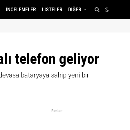
İNCELEMELER
LISTELER
DIĞER
lı telefon geliyor
 devasa bataryaya sahip yeni bir
Reklam