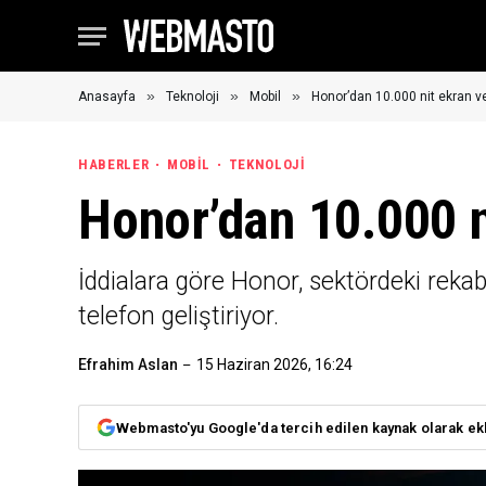
»
»
»
Anasayfa
Teknoloji
Mobil
Honor’dan 10.000 nit ekran ve
HABERLER
MOBIL
TEKNOLOJI
Honor’dan 10.000 ni
İddialara göre Honor, sektördeki rekab
telefon geliştiriyor.
Efrahim Aslan
15 Haziran 2026, 16:24
Webmasto'yu Google'da tercih edilen kaynak olarak ek