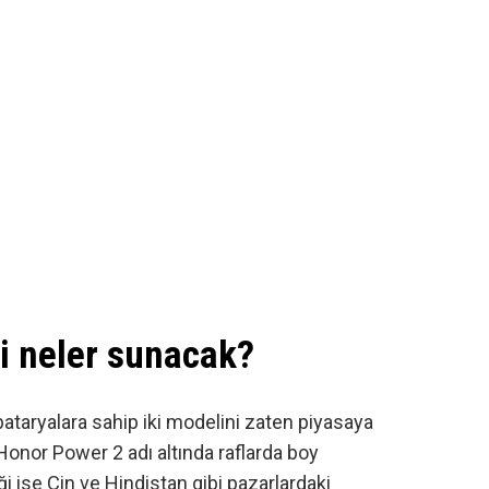
i neler sunacak?
taryalara sahip iki modelini zaten piyasaya
Honor Power 2
adı altında raflarda boy
ği ise Çin ve Hindistan gibi pazarlardaki