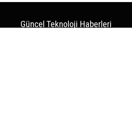
Güncel Teknoloji Haberleri
TEKNOLOJİ
SOSYAL MEDYA
YAPAY ZEKA
OYUN
BİLİM
İNTERNET
KRİPTO PARA
Atatürk Mah. Sütçü İmam Cd. No: 101/2
Ümraniye, İstanbul 34764
+90 216 335 66 66