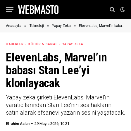
»
»
»
Anasayfa
Teknoloji
Yapay Zeka
ElevenLabs, Marvel’ın babası Stan Lee’yi klonlayacak
HABERLER
KÜLTÜR & SANAT
YAPAY ZEKA
ElevenLabs, Marvel’ın
babası Stan Lee’yi
klonlayacak
Yapay zeka şirketi ElevenLabs, Marvel'ın
yaratıcılarından Stan Lee'nin ses haklarını
satın alarak efsanevi yazarın sesini yaşatacak.
Efrahim Aslan
29 Mayıs 2026, 10:21