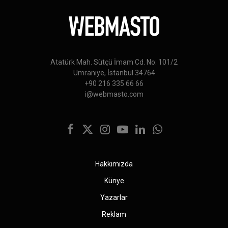
Atatürk Mah. Sütçü İmam Cd. No: 101/2
Ümraniye, İstanbul 34764
+90 216 335 66 66
i@webmasto.com
Facebook
X
Instagram
YouTube
LinkedIn
WhatsApp
(Twitter)
Hakkımızda
Künye
Yazarlar
Reklam