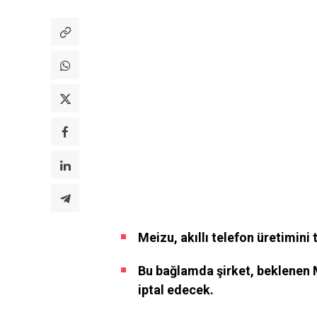
Meizu, akıllı telefon üretimin
Bu bağlamda şirket, beklenen M
iptal edecek.