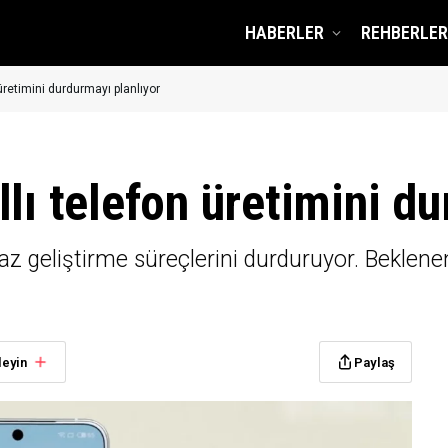
HABERLER
REHBERLER
üretimini durdurmayı planlıyor
lı telefon üretimini d
haz geliştirme süreçlerini durduruyor. Beklenen
leyin
Paylaş