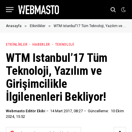
»
»
Anasayfa
Etkinlikler
WTM Istanbul’17 Tüm Teknoloji, Yazılım ve Girişimcilikle İlgilenenleri Bekliyor!
ETKINLIKLER
HABERLER
TEKNOLOJI
WTM Istanbul’17 Tüm
Teknoloji, Yazılım ve
Girişimcilikle
İlgilenenleri Bekliyor!
Webmasto Editör Ekibi
14 Mart 2017, 08:27
Güncelleme:
10 Ekim
2024, 15:52