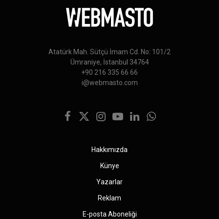
Atatürk Mah. Sütçü İmam Cd. No: 101/2
Ümraniye, İstanbul 34764
+90 216 335 66 66
i@webmasto.com
Facebook
X
Instagram
YouTube
LinkedIn
WhatsApp
(Twitter)
Hakkımızda
Künye
Yazarlar
Reklam
E-posta Aboneliği