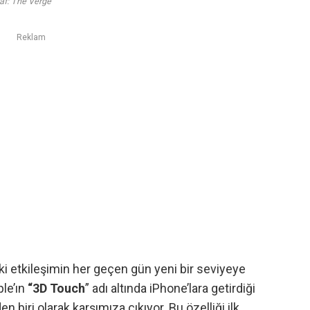
af: The Verge
Reklam
daki etkileşimin her geçen gün yeni bir seviyeye
ple’ın
“3D Touch
” adı altında iPhone’lara getirdiği
 biri olarak karşımıza çıkıyor. Bu özelliği ilk