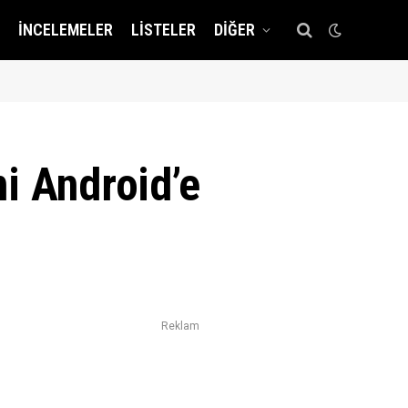
İNCELEMELER
LISTELER
DIĞER
i Android’e
Reklam