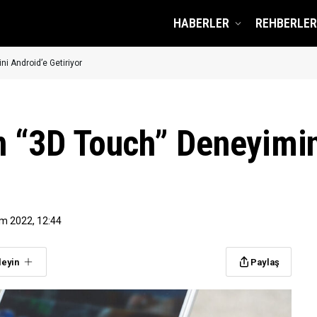
HABERLER
REHBERLER
i Android’e Getiriyor
n “3D Touch” Deneyimin
ım 2022, 12:44
leyin
Paylaş