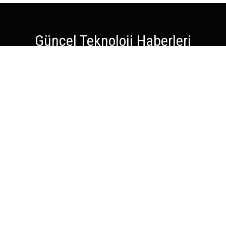
Güncel Teknoloji Haberleri
TEKNOLOJİ
SOSYAL MEDYA
YAPAY ZEKA
OYUN
BİLİM
İNTERNET
KRİPTO PARA
Atatürk Mah. Sütçü İmam Cd. No: 101/2
Ümraniye, İstanbul 34764
+90 216 335 66 66
i@webmasto.com