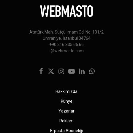
Atatürk Mah. Sütçü İmam Cd. No: 101/2
Ümraniye, İstanbul 34764
+90 216 335 66 66
i@webmasto.com
Facebook
X
Instagram
YouTube
LinkedIn
WhatsApp
(Twitter)
Hakkımızda
Künye
Yazarlar
Reklam
E-posta Aboneliği