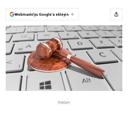
Webmasto'yu Google'a ekleyin
Reklam