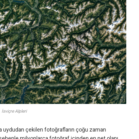
İsviçre Alpleri
a
uydudan çekilen fotoğrafların çoğu zaman
sebeple milyonlarca fotoğraf içinden en net olanı