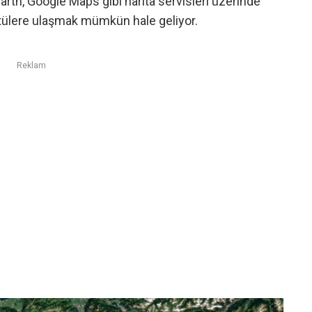
rth, Google Maps gibi harita servisleri üzerinde
üntülere ulaşmak mümkün hale geliyor.
Reklam