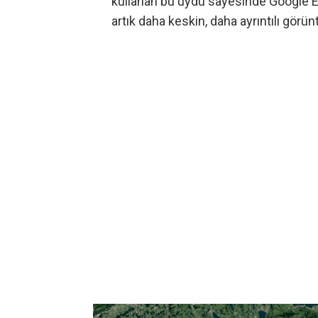
kullanan bu uydu sayesinde Google Ea
artık daha keskin, daha ayrıntılı gör