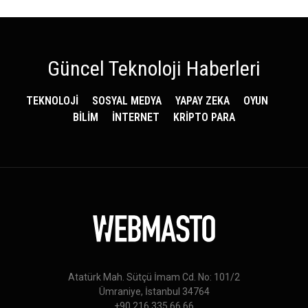
Güncel Teknoloji Haberleri
TEKNOLOJİ
SOSYAL MEDYA
YAPAY ZEKA
OYUN
BİLİM
İNTERNET
KRİPTO PARA
Atatürk Mah. Sütçü İmam Cd. No: 101/2
Ümraniye, İstanbul 34764
+90 216 335 66 66