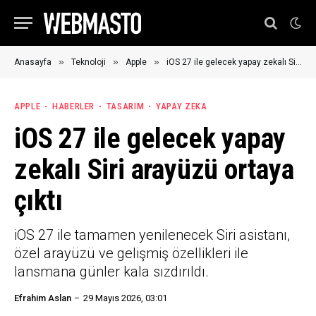
»
»
»
Anasayfa
Teknoloji
Apple
iOS 27 ile gelecek yapay zekalı Siri arayüzü ortaya çıktı
APPLE
HABERLER
TASARIM
YAPAY ZEKA
iOS 27 ile gelecek yapay
zekalı Siri arayüzü ortaya
çıktı
iOS 27 ile tamamen yenilenecek Siri asistanı,
özel arayüzü ve gelişmiş özellikleri ile
lansmana günler kala sızdırıldı.
Efrahim Aslan
29 Mayıs 2026, 03:01