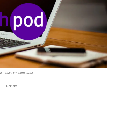
l medya yonetim araci
Reklam