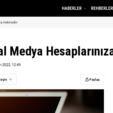
HABERLER
REHBERLER
ıza Hükmedin
al Medya Hesaplarını
m 2022, 12:49
leyin
Paylaş