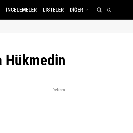
İNCELEMELER
LISTELER
DIĞER
za Hükmedin
Reklam