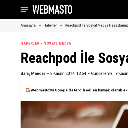
»
»
Anasayfa
Haberler
Reachpod İle Sosyal Medya Hesapların
HABERLER
SOSYAL MEDYA
Reachpod İle Sosy
Barış Mancar
8 Kasım 2014, 13:54
Güncelleme:
9 Kası
Webmasto'yu Google'da tercih edilen kaynak olarak ek