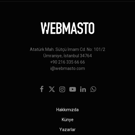
Atatürk Mah. Sütçü İmam Cd. No: 101/2
Ümraniye, İstanbul 34764
+90 216 335 66 66
i@webmasto.com
Facebook
X
Instagram
YouTube
LinkedIn
WhatsApp
(Twitter)
Hakkımızda
Künye
Yazarlar