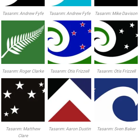
Tasarım: Andrew Fyfe
Tasarım: Andrew Fyfe
Tasarım: Mike Davison
Tasarım: Roger Clarke
Tasarım: Otis Frizzell
Tasarım: Otis Frizzell
Tasarım: Matthew
Tasarım: Aaron Dustin
Tasarım: Sven Baker
Clare