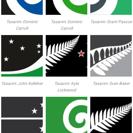
Tasarım: Dominic
Tasarım: Dominic
Tasarım: Grant Pascoe
Carroll
Carroll
Tasarım: John Kelleher
Tasarım: Kyle
Tasarım: Sven Baker
Lockwood