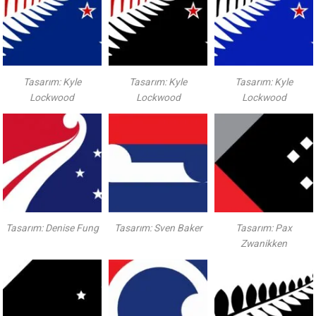
Tasarım: Kyle
Tasarım: Kyle
Tasarım: Kyle
Lockwood
Lockwood
Lockwood
Tasarım: Denise Fung
Tasarım: Sven Baker
Tasarım: Pax
Zwanikken