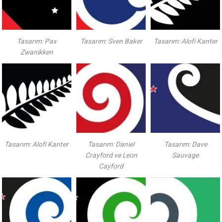
Tasarım: Pax
Tasarım: Sven Baker
Tasarım: Alofi Kanter
Zwanikken
Tasarım: Alofi Kanter
Tasarım: Daniel
Tasarım: Dave
Crayford ve Leon
Sauvage
Cayford