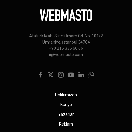
Atatürk Mah. Sütçü İmam Cd. No: 101/2
Ümraniye, İstanbul 34764
+90 216 335 66 66
i@webmasto.com
Facebook
X
Instagram
YouTube
LinkedIn
WhatsApp
(Twitter)
Hakkımızda
Künye
Yazarlar
Reklam