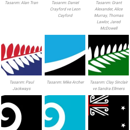
Tasarım: Alan Tran
Tasarım: Daniel
Tasarım: Grant
Crayford ve Leon
Alexander, Alice
Cayford
Murray, Thomas
Lawlor, Jared
McDowell
Tasarım: Paul
Tasarım: Mike Archer
Tasarım: Clay Sinclair
Jackways
ve Sandra Ellmers