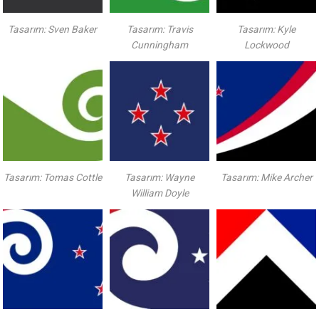
Tasarım: Sven Baker
Tasarım: Travis
Tasarım: Kyle
Cunningham
Lockwood
Tasarım: Tomas Cottle
Tasarım: Wayne
Tasarım: Mike Archer
William Doyle