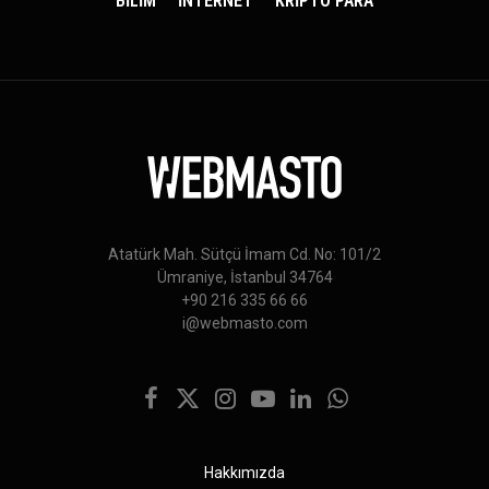
BİLİM
İNTERNET
KRİPTO PARA
Atatürk Mah. Sütçü İmam Cd. No: 101/2
Ümraniye, İstanbul 34764
+90 216 335 66 66
i@webmasto.com
Facebook
X
Instagram
YouTube
LinkedIn
WhatsApp
(Twitter)
Hakkımızda