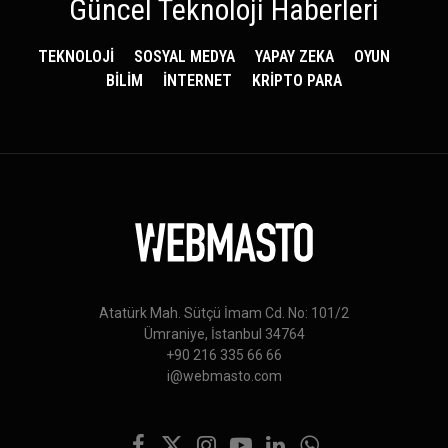
Güncel Teknoloji Haberleri
TEKNOLOJİ
SOSYAL MEDYA
YAPAY ZEKA
OYUN
BİLİM
İNTERNET
KRİPTO PARA
Atatürk Mah. Sütçü İmam Cd. No: 101/2
Ümraniye, İstanbul 34764
+90 216 335 66 66
i@webmasto.com