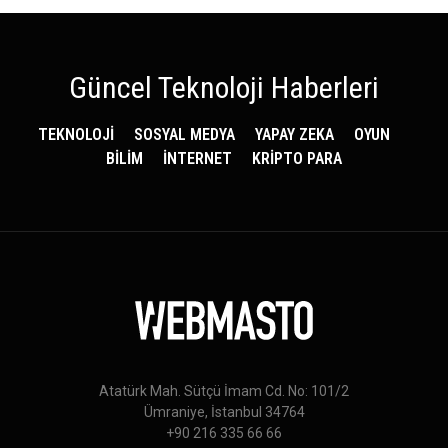
Güncel Teknoloji Haberleri
TEKNOLOJİ
SOSYAL MEDYA
YAPAY ZEKA
OYUN
BİLİM
İNTERNET
KRİPTO PARA
Atatürk Mah. Sütçü İmam Cd. No: 101/2
Ümraniye, İstanbul 34764
+90 216 335 66 66