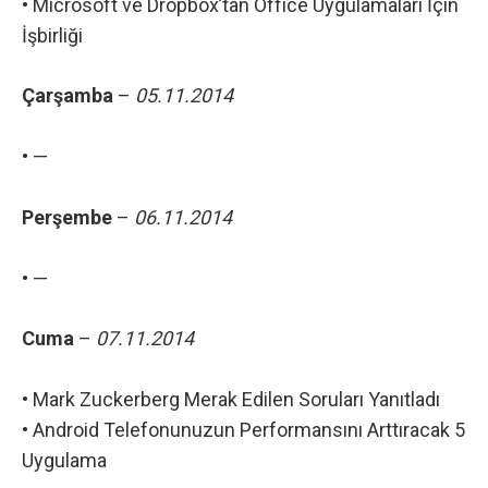
•
Microsoft ve Dropbox’tan Office Uygulamaları İçin
İşbirliği
Çarşamba
–
05.11.2014
• —
Perşembe
–
06.11.2014
• —
Cuma
–
07.11.2014
•
Mark Zuckerberg Merak Edilen Soruları Yanıtladı
•
Android Telefonunuzun Performansını Arttıracak 5
Uygulama