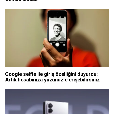
Google selfie ile giriş özelliğini duyurdu:
Artık hesabınıza yüzünüzle erişebilirsiniz