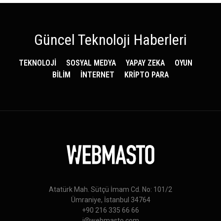
Güncel Teknoloji Haberleri
TEKNOLOJİ
SOSYAL MEDYA
YAPAY ZEKA
OYUN
BİLİM
İNTERNET
KRİPTO PARA
Atatürk Mah. Sütçü İmam Cd. No: 101/2
Ümraniye, İstanbul 34764
+90 216 335 66 66
i@webmasto.com